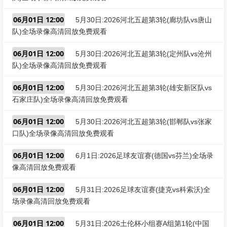
06月01日 12:00
5月30日:2026河北五超第3轮(廊坊队vs唐山
队)全场录像高清回放免费观看
06月01日 12:00
5月30日:2026河北五超第3轮(定州队vs沧州
队)全场录像高清回放免费观看
06月01日 12:00
5月30日:2026河北五超第3轮(雄安新区队vs
石家庄队)全场录像高清回放免费观看
06月01日 12:00
5月30日:2026河北五超第3轮(邯郸队vs张家
口队)全场录像高清回放免费观看
06月01日 12:00
6月1日:2026足球友谊赛(德国vs芬兰)全场录
像高清回放免费观看
06月01日 12:00
5月31日:2026足球友谊赛(捷克vs科索沃)全
场录像高清回放免费观看
06月01日 12:00
5月31日:2026土伦杯小组赛A组第1轮(中国