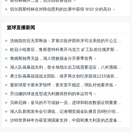
斯特林梅开二度，切尔西联赛连胜
切尔西斯特林在对阵伯恩利的比赛中获得 9/10 分的高分
篮球直播新闻
洗钱指控后无罪释放：罗塞尔批评西班牙司法系统的不公正待遇
欧冠小组赛后，鲁斯普特科离开乌克兰 矿工队前往俄罗斯，未来发展如何？
詹姆斯独秀无益，湖人惜败掘金分开赛季首秀
湖人队揭幕战失利，曾令旭指出后卫线需要适应，八村遇困难
勇士队揭幕战迎战太阳队，保罗再次创纪录延续1215场首发之路
曼联球星卡塞米罗惊呼：更衣室不稳定，球队对他要求低
乔治娜的球迷造型成为利雅得胜利的幸运符号
贝林厄姆：皇马的不可或缺一员，进球和助攻数据证明重要性
湖人队新闻发布会引调侃，记者嘲笑掘金队播音员8秒介绍首发阵容速度
沙特世界杯申办获亚洲国家支持，中国和澳大利亚的态度备受关注