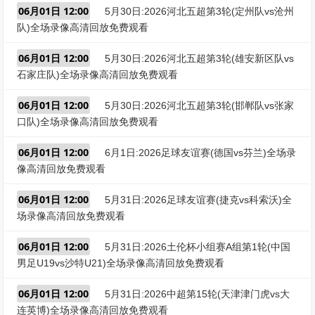
06月01日 12:00
5月30日:2026河北五超第3轮(定州队vs沧州
队)全场录像高清回放免费观看
06月01日 12:00
5月30日:2026河北五超第3轮(雄安新区队vs
石家庄队)全场录像高清回放免费观看
06月01日 12:00
5月30日:2026河北五超第3轮(邯郸队vs张家
口队)全场录像高清回放免费观看
06月01日 12:00
6月1日:2026足球友谊赛(德国vs芬兰)全场录
像高清回放免费观看
06月01日 12:00
5月31日:2026足球友谊赛(捷克vs科索沃)全
场录像高清回放免费观看
06月01日 12:00
5月31日:2026土伦杯小组赛A组第1轮(中国
男足U19vs沙特U21)全场录像高清回放免费观看
06月01日 12:00
5月31日:2026中超第15轮(天津津门虎vs大
连英博)全场录像高清回放免费观看