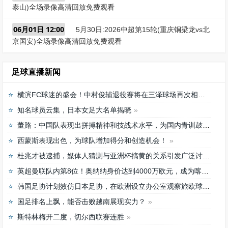
泰山)全场录像高清回放免费观看
06月01日 12:00
5月30日:2026中超第15轮(重庆铜梁龙vs北
京国安)全场录像高清回放免费观看
足球直播新闻
横滨FC球迷的盛会！中村俊辅退役赛将在三泽球场再次相聚
知名球员云集，日本女足大名单揭晓
董路：中国队表现出拼搏精神和技战术水平，为国内青训鼓舞
西蒙斯表现出色，为球队增加得分和创造机会！
杜兆才被逮捕，媒体人猜测与亚洲杯搞黄的关系引发广泛讨论
英超曼联队内第8位！奥纳纳身价达到4000万欧元，成为喀麦隆最贵门将
韩国足协计划效仿日本足协，在欧洲设立办公室观察旅欧球员的身体情况
国足排名上飘，能否击败越南展现实力？
斯特林梅开二度，切尔西联赛连胜