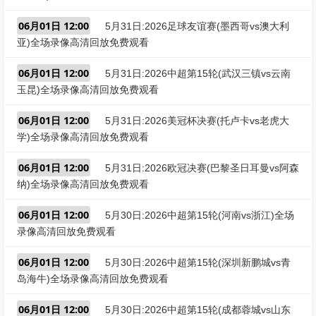
06月01日 12:00
5月31日:2026足球友谊赛(墨西哥vs澳大利
亚)全场录像高清回放免费观看
06月01日 12:00
5月31日:2026中超第15轮(武汉三镇vs云南
玉昆)全场录像高清回放免费观看
06月01日 12:00
5月31日:2026美冠杯决赛(托卢卡vs老虎大
学)全场录像高清回放免费观看
06月01日 12:00
5月31日:2026欧冠决赛(巴黎圣日耳曼vs阿森
纳)全场录像高清回放免费观看
06月01日 12:00
5月30日:2026中超第15轮(河南vs浙江)全场
录像高清回放免费观看
06月01日 12:00
5月30日:2026中超第15轮(深圳新鹏城vs青
岛海牛)全场录像高清回放免费观看
06月01日 12:00
5月30日:2026中超第15轮(成都蓉城vs山东