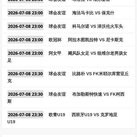
2026-07-08 23:00
球会友谊
海法马卡比 VS 保克什
2026-07-08 23:00
球会友谊
科马尔诺 VS 泽沃伦火车头
2026-07-08 23:00
欧冠杯
阿拉木图凯拉特 VS 尼卡斯克
2026-07-08 23:00
阿女甲
飓风队女足 VS 纽维尔老男孩女
足
2026-07-08 23:30
球会友谊
比路朴 VS FK米耶尔库雷亚丘
克
2026-07-08 23:30
球会友谊
布加勒斯特快速 VS FK柯西
斯
2026-07-08 23:30
欧青U19
西班牙U19 VS 克罗地亚
U19