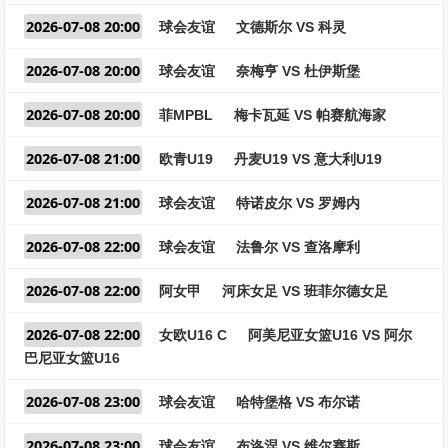
2026-07-08 20:00
球会友谊
文德斯尔 VS 科灵
2026-07-08 20:00
球会友谊
奈梅亨 VS 杜伊斯堡
2026-07-08 20:00
菲MPBL
梅卡瓦延 VS 帕赛航海家
2026-07-08 21:00
欧青U19
丹麦U19 VS 意大利U19
2026-07-08 21:00
球会友谊
特诺皮尔 VS 罗姆内
2026-07-08 22:00
球会友谊
法鲁尔 VS 查洛摩利
2026-07-08 22:00
阿女甲
河床女足 VS 班菲尔德女足
2026-07-08 22:00
女欧U16 C
阿美尼亚女篮U16 VS 阿尔
巴尼亚女篮U16
2026-07-08 23:00
球会友谊
哈特堡格 VS 布尔诺
2026-07-08 23:00
球会友谊
布洛涅 VS 维尔赛斯