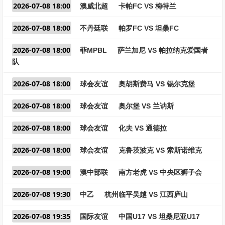
2026-07-08 18:00
澳威北超
卡帕FC VS 梅特兰
2026-07-08 18:00
不丹廷联
帕罗FC VS 坦桑FC
2026-07-08 18:00
菲MPBL
萨兰加尼 VS 帕拉纳克爱国者
队
2026-07-08 18:00
球会友谊
奥胡斯费马 VS 锡尔克堡
2026-07-08 18:00
球会友谊
奥尔堡 VS 兰讷斯
2026-07-08 18:00
球会友谊
化夫 VS 通德拉
2026-07-08 18:00
球会友谊
克鲁茨波克 VS 索斯诺维克
2026-07-08 19:00
澳中部联
南方老虎 VS 中央区狮子会
2026-07-08 19:30
中乙
杭州临平吴越 VS 江西庐山
2026-07-08 19:35
国际友谊
中国U17 VS 坦桑尼亚U17