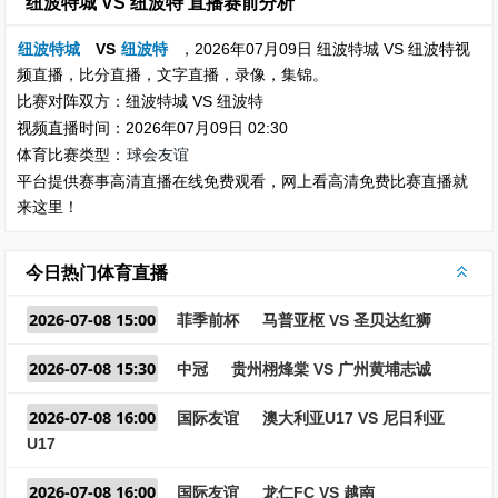
纽波特城 VS 纽波特 直播赛前分析
纽波特城
VS
纽波特
，2026年07月09日 纽波特城 VS 纽波特视
频直播，比分直播，文字直播，录像，集锦。
比赛对阵双方：纽波特城 VS 纽波特
视频直播时间：2026年07月09日 02:30
体育比赛类型：
球会友谊
平台提供赛事高清直播在线免费观看，网上看高清免费比赛直播就
来这里！
今日热门体育直播
2026-07-08 15:00
菲季前杯
马普亚枢 VS 圣贝达红狮
2026-07-08 15:30
中冠
贵州栩烽棠 VS 广州黄埔志诚
2026-07-08 16:00
国际友谊
澳大利亚U17 VS 尼日利亚
U17
2026-07-08 16:00
国际友谊
龙仁FC VS 越南