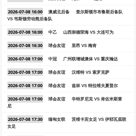
2026-07-08 16:00
澳威北后备
查尔斯顿市布鲁斯后备队
VS 韦斯顿劳动熊后备队
2026-07-08 16:00
中乙
山西崇德荣海 VS 大连可为
2026-07-08 16:30
球会友谊
里昂 VS 梅肯
2026-07-08 17:00
中冠
广州联增城澳体 VS 重庆瀚达
2026-07-08 17:00
球会友谊
汉维特 VS 索罗克萨
2026-07-08 17:00
球会友谊
兹林 VS 特拉维夫夏普尔
2026-07-08 17:00
球会友谊
辛特罗尼克 VS 肯佐米斯莱
尼
2026-07-08 17:30
缅甸女联
茨维卡宾女足 VS 伊耶瓦底联
女足