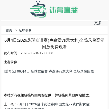
更多
首页
>
足球录像
6月4日:2026足球友谊赛(卢森堡vs意大利)全场录像高清
回放免费观看
发布时间：2026-06-04 12:00:08
比赛录像↓
[爱奇艺] 06月4日 足球友谊赛 卢森堡vs意大利 全场录像回放
本站所有视频链接均由网友提供，并链接到其他网站播放。
上一条：
6月4日:2026足球友谊赛(中国女足vs俄罗斯女足)