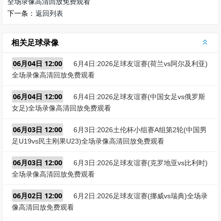
全场录像高清回放免费观看
下一条：
返回列表
相关足球录像
06月04日 12:00
6月4日:2026足球友谊赛(荷兰vs阿尔及利亚)
全场录像高清回放免费观看
06月04日 12:00
6月4日:2026足球友谊赛(中国女足vs俄罗斯
女足)全场录像高清回放免费观看
06月03日 12:00
6月3日:2026土伦杯小组赛A组第2轮(中国男
足U19vs民主刚果U23)全场录像高清回放免费观看
06月03日 12:00
6月3日:2026足球友谊赛(克罗地亚vs比利时)
全场录像高清回放免费观看
06月02日 12:00
6月2日:2026足球友谊赛(挪威vs瑞典)全场录
像高清回放免费观看