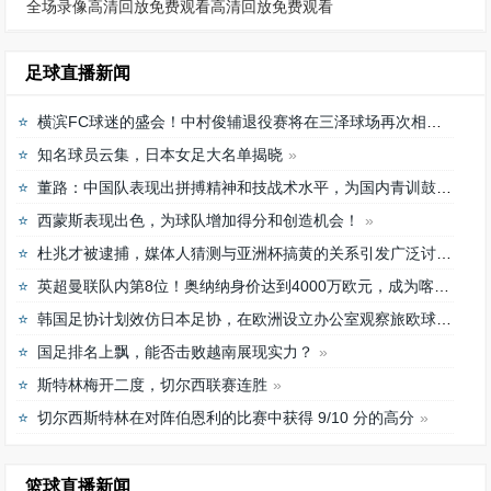
全场录像高清回放免费观看高清回放免费观看
足球直播新闻
横滨FC球迷的盛会！中村俊辅退役赛将在三泽球场再次相聚
知名球员云集，日本女足大名单揭晓
董路：中国队表现出拼搏精神和技战术水平，为国内青训鼓舞
西蒙斯表现出色，为球队增加得分和创造机会！
杜兆才被逮捕，媒体人猜测与亚洲杯搞黄的关系引发广泛讨论
英超曼联队内第8位！奥纳纳身价达到4000万欧元，成为喀麦隆最贵门将
韩国足协计划效仿日本足协，在欧洲设立办公室观察旅欧球员的身体情况
国足排名上飘，能否击败越南展现实力？
斯特林梅开二度，切尔西联赛连胜
切尔西斯特林在对阵伯恩利的比赛中获得 9/10 分的高分
篮球直播新闻