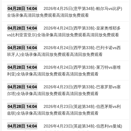
04月28日 14:04
2026年4月25日(意甲第34轮-帕尔马vs比萨)
全场录像高清回放免费观看高清回放免费观看
04月28日 14:04
2026年4月24日(西甲第33轮-皇家奥维耶多
vs比利亚雷亚尔)全场录像高清回放免费观看高清回放免费观看
04月28日 14:04
2026年4月24日(西甲第33轮-巴列卡诺vs西
班牙人)全场录像高清回放免费观看高清回放免费观看
04月28日 14:04
2026年4月24日(西甲第33轮-莱万特vs塞维
利亚)全场录像高清回放免费观看高清回放免费观看
04月28日 14:04
2026年4月23日(西甲第33轮-巴塞罗那vs塞
尔塔)全场录像高清回放免费观看高清回放免费观看
04月28日 14:04
2026年4月23日(英超第34轮-伯恩茅斯vs利
兹联)全场录像高清回放免费观看高清回放免费观看
04月28日 14:04
2026年4月23日(英超第34轮-伯恩利vs曼城)