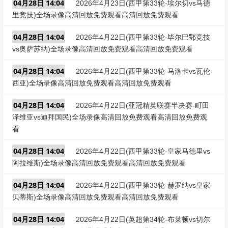
04月28日 14:04
2026年4月23日(西甲第33轮-埃尔切vs马德
里竞技)全场录像高清回放免费观看高清回放免费观看
04月28日 14:04
2026年4月22日(西甲第33轮-毕尔巴鄂竞技
vs奥萨苏纳)全场录像高清回放免费观看高清回放免费观看
04月28日 14:04
2026年4月22日(西甲第33轮-马洛卡vs瓦伦
西亚)全场录像高清回放免费观看高清回放免费观看
04月28日 14:04
2026年4月22日(亚冠精英联赛半决赛-町田
泽维亚vs迪拜国民)全场录像高清回放免费观看高清回放免费观
看
04月28日 14:04
2026年4月22日(西甲第33轮-皇家马德里vs
阿拉维斯)全场录像高清回放免费观看高清回放免费观看
04月28日 14:04
2026年4月22日(西甲第33轮-赫罗纳vs皇家
贝蒂斯)全场录像高清回放免费观看高清回放免费观看
04月28日 14:04
2026年4月22日(英超第34轮-布莱顿vs切尔