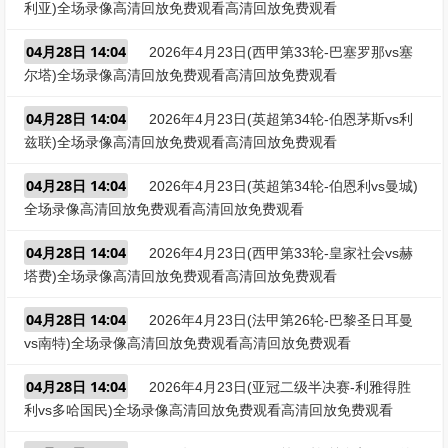
利亚)全场录像高清回放免费观看高清回放免费观看
04月28日 14:04
2026年4月23日(西甲第33轮-巴塞罗那vs塞
尔塔)全场录像高清回放免费观看高清回放免费观看
04月28日 14:04
2026年4月23日(英超第34轮-伯恩茅斯vs利
兹联)全场录像高清回放免费观看高清回放免费观看
04月28日 14:04
2026年4月23日(英超第34轮-伯恩利vs曼城)
全场录像高清回放免费观看高清回放免费观看
04月28日 14:04
2026年4月23日(西甲第33轮-皇家社会vs赫
塔费)全场录像高清回放免费观看高清回放免费观看
04月28日 14:04
2026年4月23日(法甲第26轮-巴黎圣日耳曼
vs南特)全场录像高清回放免费观看高清回放免费观看
04月28日 14:04
2026年4月23日(亚冠二级半决赛-利雅得胜
利vs多哈国民)全场录像高清回放免费观看高清回放免费观看