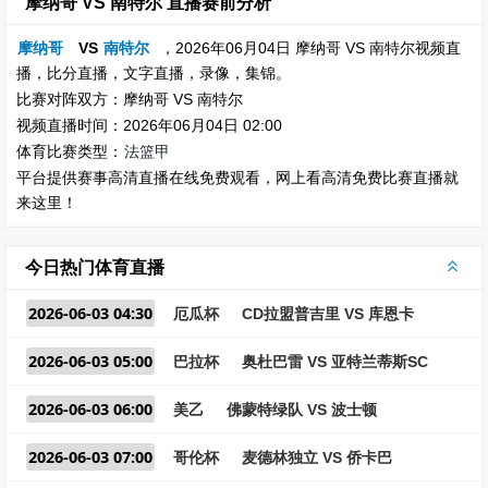
摩纳哥 VS 南特尔 直播赛前分析
摩纳哥
VS
南特尔
，2026年06月04日 摩纳哥 VS 南特尔视频直
播，比分直播，文字直播，录像，集锦。
比赛对阵双方：摩纳哥 VS 南特尔
视频直播时间：2026年06月04日 02:00
体育比赛类型：
法篮甲
平台提供赛事高清直播在线免费观看，网上看高清免费比赛直播就
来这里！
今日热门体育直播
2026-06-03 04:30
厄瓜杯
CD拉盟普吉里 VS 库恩卡
2026-06-03 05:00
巴拉杯
奥杜巴雷 VS 亚特兰蒂斯SC
2026-06-03 06:00
美乙
佛蒙特绿队 VS 波士顿
2026-06-03 07:00
哥伦杯
麦德林独立 VS 侨卡巴