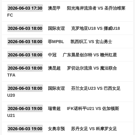
2026-06-03 17:30
澳昆甲
阳光海岸流浪者 VS 圣乔治维莱
FC
2026-06-03 18:00
国际友谊
克罗地亚U18 VS 挪威U18
2026-06-03 18:00
菲MPBL
凯西织工 VS 玄山勇士
2026-06-03 18:00
中冠
广东晨星创尔特 VS 赣州红星
2026-06-03 18:00
澳昆超
罗切达尔流浪 VS 魔法联合
TFA
2026-06-03 18:00
国际友谊
芬兰女足U23 VS 巴西女足
U20
2026-06-03 19:00
瑞青超
IFK诺科平U21 VS 佐加顿斯
U21
2026-06-03 19:00
女奥非预
苏丹女足 VS 科摩罗女足