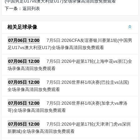
(中国男足U17vs澳大利亚U17)全场录像高清回放免费观看
下一条：
返回列表
相关足球录像
07月06日 12:00
7月5日:2026CFA友谊赛银川赛第1轮(中国男
足U17vs澳大利亚U17)全场录像高清回放免费观看
07月06日 12:00
7月5日:2026中超第17轮(上海申花vs浙江)全
场录像高清回放免费观看
07月05日 12:00
7月5日:2026世界杯1/8决赛(巴拉圭vs法国)
全场录像高清回放免费观看
07月05日 12:00
7月5日:2026世界杯1/8决赛(加拿大vs摩洛
哥)全场录像高清回放免费观看
07月05日 12:00
7月5日:2026中超第17轮(天津津门虎vs深圳
新鹏城)全场录像高清回放免费观看