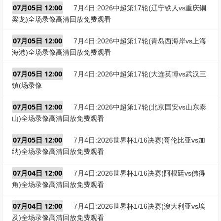
07月05日 12:00
7月4日:2026中超第17轮(辽宁铁人vs重庆铜
梁龙)全场录像高清回放免费观看
07月05日 12:00
7月4日:2026中超第17轮(青岛西海岸vs上海
海港)全场录像高清回放免费观看
07月05日 12:00
7月4日:2026中超第17轮(大连英博vs武汉三
镇(场录像
07月05日 12:00
7月4日:2026中超第17轮(北京国安vs山东泰
山)全场录像高清回放免费观看
07月05日 12:00
7月4日:2026世界杯1/16决赛(哥伦比亚vs加
纳)全场录像高清回放免费观看
07月04日 12:00
7月4日:2026世界杯1/16决赛(阿根廷vs佛得
角)全场录像高清回放免费观看
07月04日 12:00
7月4日:2026世界杯1/16决赛(澳大利亚vs埃
及)全场录像高清回放免费观看