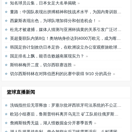
知名球员云集，日本女足大名单揭晓
董路：中国队表现出拼搏精神和技战术水平，为国内青训鼓舞
西蒙斯表现出色，为球队增加得分和创造机会！
杜兆才被逮捕，媒体人猜测与亚洲杯搞黄的关系引发广泛讨论
英超曼联队内第8位！奥纳纳身价达到4000万欧元，成为喀麦隆最贵门将
韩国足协计划效仿日本足协，在欧洲设立办公室观察旅欧球员的身体情况
国足排名上飘，能否击败越南展现实力？
斯特林梅开二度，切尔西联赛连胜
切尔西斯特林在对阵伯恩利的比赛中获得 9/10 分的高分
篮球直播新闻
洗钱指控后无罪释放：罗塞尔批评西班牙司法系统的不公正待遇
欧冠小组赛后，鲁斯普特科离开乌克兰 矿工队前往俄罗斯，未来发展如何？
詹姆斯独秀无益，湖人惜败掘金分开赛季首秀
湖人队揭幕战失利，曾令旭指出后卫线需要适应，八村遇困难