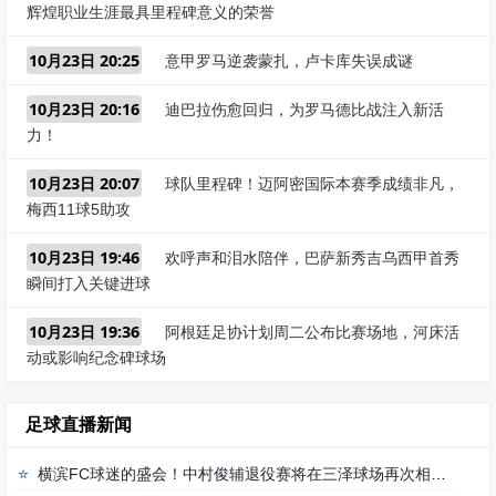
辉煌职业生涯最具里程碑意义的荣誉
10月23日 20:25
意甲罗马逆袭蒙扎，卢卡库失误成谜
10月23日 20:16
迪巴拉伤愈回归，为罗马德比战注入新活
力！
10月23日 20:07
球队里程碑！迈阿密国际本赛季成绩非凡，
梅西11球5助攻
10月23日 19:46
欢呼声和泪水陪伴，巴萨新秀吉乌西甲首秀
瞬间打入关键进球
10月23日 19:36
阿根廷足协计划周二公布比赛场地，河床活
动或影响纪念碑球场
足球直播新闻
横滨FC球迷的盛会！中村俊辅退役赛将在三泽球场再次相聚