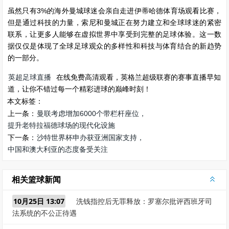
虽然只有3%的海外曼城球迷会亲自走进伊蒂哈德体育场观看比赛，
但是通过科技的力量，索尼和曼城正在努力建立和全球球迷的紧密
联系，让更多人能够在虚拟世界中享受到完整的足球体验。这一数
据仅仅是体现了全球足球观众的多样性和科技与体育结合的新趋势
的一部分。
英超足球直播
在线免费高清观看，英格兰超级联赛的赛事直播早知
道，让你不错过每一个精彩进球的巅峰时刻！
本文标签：
上一条：
曼联考虑增加6000个带栏杆座位，
提升老特拉福德球场的现代化设施
下一条：
沙特世界杯申办获亚洲国家支持，
中国和澳大利亚的态度备受关注
相关篮球新闻
10月25日 13:07
洗钱指控后无罪释放：罗塞尔批评西班牙司
法系统的不公正待遇